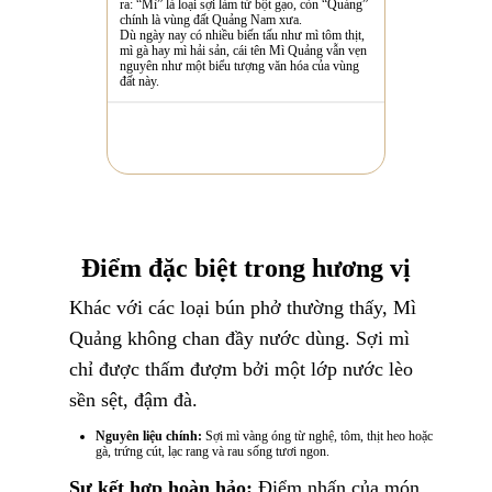
ra: “Mì” là loại sợi làm từ bột gạo, còn “Quảng”
chính là vùng đất Quảng Nam xưa.
Dù ngày nay có nhiều biến tấu như mì tôm thịt,
mì gà hay mì hải sản, cái tên Mì Quảng vẫn vẹn
nguyên như một biểu tượng văn hóa của vùng
đất này.
Điểm đặc biệt trong hương vị
Khác với các loại bún phở thường thấy, Mì
Quảng không chan đầy nước dùng. Sợi mì
chỉ được thấm đượm bởi một lớp nước lèo
sền sệt, đậm đà.
Nguyên liệu chính:
Sợi mì vàng óng từ nghệ, tôm, thịt heo hoặc
gà, trứng cút, lạc rang và rau sống tươi ngon.
Sự kết hợp hoàn hảo:
Điểm nhấn của món