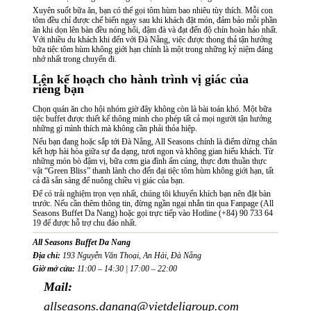
Xuyên suốt bữa ăn, bạn có thể gọi tôm hùm bao nhiêu tùy thích. Mỗi con
tôm đều chỉ được chế biến ngay sau khi khách đặt món, đảm bảo mỗi phần
ăn khi dọn lên bàn đều nóng hổi, đậm đà và đạt đến độ chín hoàn hảo nhất.
Với nhiều du khách khi đến với Đà Nẵng, việc được thong thả tận hưởng
bữa tiệc tôm hùm không giới hạn chính là một trong những kỷ niệm đáng
nhớ nhất trong chuyến đi.
Lên kế hoạch cho hành trình vị giác của
riêng bạn
Chọn quán ăn cho hội nhóm giờ đây không còn là bài toán khó. Một bữa
tiệc buffet được thiết kế thông minh cho phép tất cả mọi người tận hưởng
những gì mình thích mà không cần phải thỏa hiệp.
Nếu bạn đang hoặc sắp
tới Đà Nẵng
, All Seasons chính là điểm dừng chân
kết hợp hài hòa giữa sự đa dạng, tươi ngon và không gian hiếu khách. Từ
những món bò đậm vị, bữa cơm gia đình ấm cúng, thực đơn thuần thực
vật “Green Bliss” thanh lành cho đến đại tiệc tôm hùm không giới hạn, tất
cả đã sẵn sàng để nuông chiều vị giác của bạn.
Để có trải nghiệm trọn vẹn nhất, chúng tôi khuyến khích bạn nên đặt bàn
trước. Nếu cần thêm thông tin, đừng ngần ngại nhắn tin qua Fanpage (
All
Seasons Buffet Da Nang
) hoặc gọi trực tiếp vào Hotline (+84) 90 733 64
19 để được hỗ trợ chu đáo nhất.
All Seasons Buffet Da Nang
Địa chỉ:
193 Nguyễn Văn Thoại, An Hải, Đà Nẵng
Giờ mở cửa:
11:00 – 14:30 | 17:00 – 22:00
Mail:
allseasons.danang@vietdeligroup.com