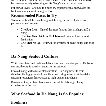
adds a smooth, tropical flavor. When served chilled with ice, the dessert
becomes especially refreshing on Da Nang’s warm coastal days.
For durian lovers, Che Sau is a must-try experience that showcases the
fruit in one of its most indulgent forms.
Recommended Places to Try
Visitors can find Che Sau throughout the city, but several places are
particularly well known:
Che Sau Lien
– One of the most famous dessert shops in Da
Nang
Che Xoa Xoa Hat Luu Co Cham
– A popular local dessert
destination
Che Thai Na Na
– Known for a variety of sweet soups and fruit
desserts
Da Nang Seafood Culture
While street food and traditional dishes form an essential part of Da Nang
cuisine, the city is equally famous for its seafood.
Located along Vietnam’s central coastline, Da Nang benefits from
abundant fishing grounds. Local fishermen bring in fresh catches daily,
ensuring restaurants have access to high-quality ingredients.
Because of this, seafood has become one of the defining culinary
experiences in the city.
Why Seafood in Da Nang Is So Popular
Freshness