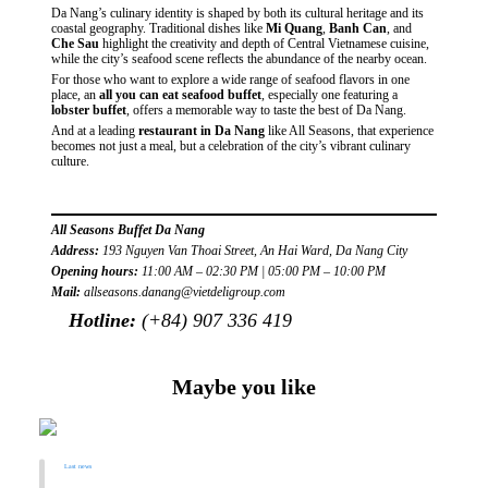
Da Nang’s culinary identity is shaped by both its cultural heritage and its
coastal geography. Traditional dishes like
Mi Quang
,
Banh Can
, and
Che Sau
highlight the creativity and depth of Central Vietnamese cuisine,
while the city’s seafood scene reflects the abundance of the nearby ocean.
For those who want to explore a wide range of seafood flavors in one
place, an
all you can eat seafood buffet
, especially one featuring a
lobster buffet
, offers a memorable way to taste the best of Da Nang.
And at a leading
restaurant in Da Nang
like All Seasons, that experience
becomes not just a meal, but a celebration of the city’s vibrant culinary
culture.
All Seasons Buffet Da Nang
Address:
193 Nguyen Van Thoai Street, An Hai Ward, Da Nang City
Opening hours:
11:00 AM – 02:30 PM | 05:00 PM – 10:00 PM
Mail:
allseasons.danang@vietdeligroup.com
Hotline:
(+84) 907 336 419
Maybe you like
Last news