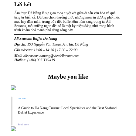
Lời kết
Ẩm thực Đà Nẵng là sự giao thoa tuyệt vời giữa di sản văn hóa và quà
tặng từ biển cả. Dù bạn chọn thưởng thức những món ăn đường phố mộc
mạc hay đắm mình trong bữa tiệc buffet tôm hùm sang trọng tại All
Seasons, mỗi miếng ngon đều sẽ là một kỷ niệm đáng nhớ trong hành
trình khám phá thành phố đáng sống này.
All Seasons Buffet Da Nang
Địa chỉ:
193 Nguyễn Văn Thoại, An Hải, Đà Nẵng
Giờ mở cửa:
11:00 – 14:30 | 17:00 – 22:00
Mail:
allseasons.danang@vietdeligroup.com
Hotline:
(+84) 907 336 419
Maybe you like
Last news
A Guide to Da Nang Cuisine: Local Specialties and the Best Seafood
Buffet Experience
Read more