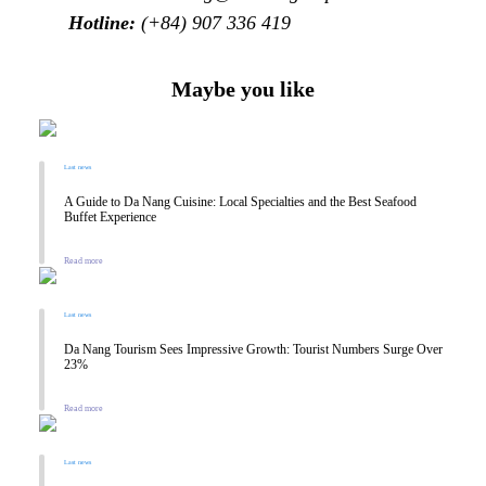
Hotline:
(+84) 907 336 419
Maybe you like
Last news
A Guide to Da Nang Cuisine: Local Specialties and the Best Seafood
Buffet Experience
Read more
Last news
Da Nang Tourism Sees Impressive Growth: Tourist Numbers Surge Over
23%
Read more
Last news