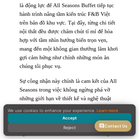
là động lực để All Seasons Buffet tiếp tục
hành trình nâng tầm kiến trúc F&B Việt
trên bản đồ khu vực. Tại đây, từng chi tiết
nội thất đều được chăm chút tỉ mỉ để hòa
hợp với tầm nhìn hướng biển trọn vẹn,
mang đến một không gian thưởng lãm khơi
gợi cảm hứng như chính những món ăn
chúng tôi phục vụ.
Sự công nhận này chính là cam kết của All
Seasons trong việc không ngừng phá vỡ
những giới hạn về thiết kế và nghệ thuật
ẩm thực. Chúng tôi hiểu rằng, mỗi thực
Reservation
We use cookies to enhance your experience.
Learn more
khách đến với All Seasons Buffet không chỉ
Accept
để thưởng thức một bữa ăn, mà là để trải
Contact Us
Reject
nghiệm một hành trình độc đáo và đáng