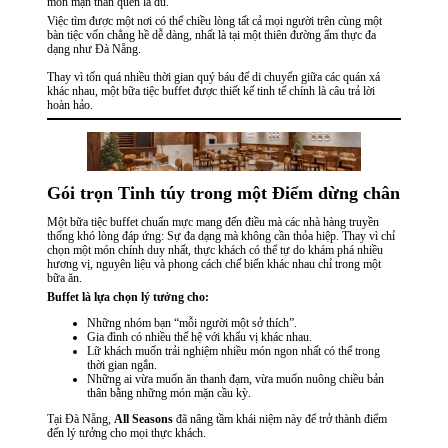
món mặn thân quen là đủ.
Việc tìm được một nơi có thể chiều lòng tất cả mọi người trên cùng một
bàn tiệc vốn chẳng hề dễ dàng, nhất là tại một thiên đường ẩm thực đa
dạng như Đà Nẵng.
Thay vì tốn quá nhiều thời gian quý báu để di chuyển giữa các quán xá
khác nhau, một bữa tiệc buffet được thiết kế tinh tế chính là câu trả lời
hoàn hảo.
Gói trọn Tinh túy trong một Điểm dừng chân
Một bữa tiệc buffet chuẩn mực mang đến điều mà các nhà hàng truyền
thống khó lòng đáp ứng: Sự đa dạng mà không cần thỏa hiệp. Thay vì chỉ
chọn một món chính duy nhất, thực khách có thể tự do khám phá nhiều
hương vị, nguyên liệu và phong cách chế biến khác nhau chỉ trong một
bữa ăn.
Buffet là lựa chọn lý tưởng cho:
Những nhóm bạn “mỗi người một sở thích”.
Gia đình có nhiều thế hệ với khẩu vị khác nhau.
Lữ khách muốn trải nghiệm nhiều món ngon nhất có thể trong
thời gian ngắn.
Những ai vừa muốn ăn thanh đạm, vừa muốn nuông chiều bản
thân bằng những món mặn cầu kỳ.
Tại Đà Nẵng,
All Seasons
đã nâng tầm khái niệm này để trở thành điểm
đến lý tưởng cho mọi thực khách.