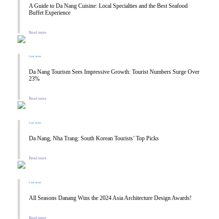
A Guide to Da Nang Cuisine: Local Specialties and the Best Seafood
Buffet Experience
Read more
Last news
Da Nang Tourism Sees Impressive Growth: Tourist Numbers Surge Over
23%
Read more
Last news
Da Nang, Nha Trang: South Korean Tourists’ Top Picks
Read more
Last news
All Seasons Danang Wins the 2024 Asia Architecture Design Awards!
Read more