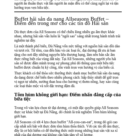
người ăn thuần thực vật lẫn người ăn mặn đều có thể cùng ngồi lại và tận
hưởng trọn vẹn bữa tiệc.
Buffet hải sản da nang Allseasons Buffet –
Điểm đến trong mơ cho các tín đồ Hải sản
Dù thực đơn của All Seasons có thể chiều lòng nhiều gu ẩm thực khác
nhau, nhưng hải sản vẫn luôn là “ngôi sao” sáng nhất trong hành trình trải
nghiệm tại đây.
Là một thành phố biển, Đà Nẵng vốn nức tiếng với nguồn hải sản dồi dào
và tươi rói. Từ tôm, cua đến hàu và các loại ốc, đại dương đã ưu ái ban
tặng cho nơi đây những nguyên liệu thượng hạng, làm nên bản sắc ẩm
thực riêng biệt của vùng đất này. Tại All Seasons, những người yêu hải
sản sẽ được đắm mình trong sự phong phú đó thông qua một bữa tiệc
buffet được chuẩn bị kỳ công, tôn vinh trọn vẹn hương vị của biển cả.
Thực khách có thể thỏa sức thưởng thức danh mục buffet hải sản da nang
đa dạng được chế biến theo nhiều phong cách: hấp thủy nhiệt để giữ trọn
vị ngọt tự nhiên, nướng than hoa cho hương vị thơm nồng, hay xào cùng
các loại thảo mộc và xốt đặc trưng đậm đà.
Tôm hùm không giới hạn: Điểm nhấn đẳng cấp của
bữa tiệc
Trong vô vàn lựa chọn từ đại dương, có một đặc quyền giúp All Seasons
thực sự khác biệt tại Đà Nẵng, đó chính là trải nghiệm Tôm hùm không
giới hạn.
All Seasons có tới 4 lựa chọn
buffet “All-you-can-eat
“, trong đó gói cao
cấp nhất nổi bật với thực đơn tôm hùm thỏa thích. Với các tín đồ ẩm thực,
đây là cơ hội hiếm có để thưởng thức một trong những loại sản vật xa xỉ
nhất của đại dương mà không cần bận tâm về số lượng.