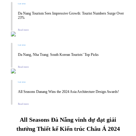
Last news
Da Nang Tourism Sees Impressive Growth: Tourist Numbers Surge Over
23%
Read more
Last news
Da Nang, Nha Trang: South Korean Tourists’ Top Picks
Read more
Last news
All Seasons Danang Wins the 2024 Asia Architecture Design Awards!
Read more
All Seasons Đà Nẵng vinh dự đạt giải
thưởng Thiết kế Kiến trúc Châu Á 2024