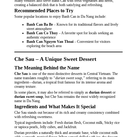
Many vendors also serve Banh Can with fresh vegetables and herbs,
creating a balanced dish that is both satisfying and refreshing.
Recommended Places to Try
Some popular locations to enjoy Banh Can in Da Nang include:
Banh Can Ba Be
– Known for its traditional flavors and lively
street atmosphere
Banh Can Co Thuy
– A favorite spot for locals seeking an
authentic experience
Banh Can Nguyen Van Thoai
– Convenient for visitors
exploring the beach area
Che Sau – A Unique Sweet Dessert
The Meaning Behind the Name
Che Sau
is one of the most distinctive desserts in Central Vietnam. The
name translates roughly to
“durian sweet soup,”
referring to its main
ingredient—durian, a tropical fruit famous for its intense aroma and
creamy texture.
In some places, it may also be referred to simply as
durian dessert
or
durian sweet soup
, but Che Sau remains the most widely recognized
name in Da Nang.
Ingredients and What Makes It Special
Che Sau stands out because of its rich and creamy consistency combined
with refreshing sweetness.
Typical ingredients include: Fresh durian flesh, Coconut milk, Sticky rice
or tapioca pearls, Jelly cubes, and Jackfruit.
Durian provides a naturally thick and aromatic base, while coconut milk