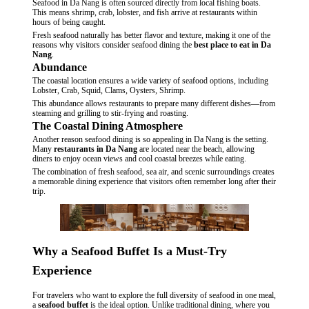
Seafood in Da Nang is often sourced directly from local fishing boats.
This means shrimp, crab, lobster, and fish arrive at restaurants within
hours of being caught.
Fresh seafood naturally has better flavor and texture, making it one of the
reasons why visitors consider seafood dining the
best place to eat in Da
Nang
.
Abundance
The coastal location ensures a wide variety of seafood options, including
Lobster, Crab, Squid, Clams, Oysters, Shrimp.
This abundance allows restaurants to prepare many different dishes—from
steaming and grilling to stir-frying and roasting.
The Coastal Dining Atmosphere
Another reason seafood dining is so appealing in Da Nang is the setting.
Many
restaurants in Da Nang
are located near the beach, allowing
diners to enjoy ocean views and cool coastal breezes while eating.
The combination of fresh seafood, sea air, and scenic surroundings creates
a memorable dining experience that visitors often remember long after their
trip.
Why a Seafood Buffet Is a Must-Try
Experience
For travelers who want to explore the full diversity of seafood in one meal,
a
seafood buffet
is the ideal option. Unlike traditional dining, where you