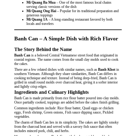
Mi Quang Ba Mua
– One of the most famous local chains
serving classic versions of the dish
Mi Quang Ong Hai
– Popular for its traditional preparation and
generous toppings
Mi Quang 1A
– A long-standing restaurant favored by both
locals and travelers
Banh Can – A Simple Dish with Rich Flavor
The Story Behind the Name
Banh Can
is a beloved Central Vietnamese street food that originated in
coastal regions. The name comes from the small clay molds used to cook
the cakes.
There are a few related dishes with similar names, such as
Banh Khot
in
southern Vietnam. Although they share similarities, Banh Can differs in
cooking technique and texture. Instead of being deep-fried, Banh Can is
grilled in small round molds over charcoal heat, giving it a softer interior
and lightly crisp edges.
Ingredients and Culinary Highlights
Banh Can is made primarily from rice flour batter poured into clay molds.
Once partially cooked, toppings are added before the cakes finish grilling.
Common ingredients include: Rice flour batter, Quail eggs or chicken
eggs, Fresh shrimp, Green onions, Fish sauce dipping sauce, Pickled
vegetables.
The charm of Banh Can lies in its simplicity. The cakes are lightly smoky
from the charcoal heat and served with a savory fish sauce that often
includes minced pork, chili, and herbs.