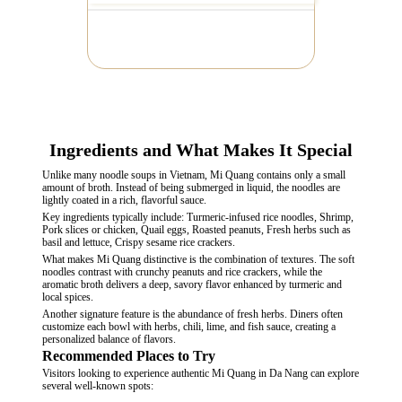
Ingredients and What Makes It Special
Unlike many noodle soups in Vietnam, Mi Quang contains only a small
amount of broth. Instead of being submerged in liquid, the noodles are
lightly coated in a rich, flavorful sauce.
Key ingredients typically include: Turmeric-infused rice noodles, Shrimp,
Pork slices or chicken, Quail eggs, Roasted peanuts, Fresh herbs such as
basil and lettuce, Crispy sesame rice crackers.
What makes Mi Quang distinctive is the combination of textures. The soft
noodles contrast with crunchy peanuts and rice crackers, while the
aromatic broth delivers a deep, savory flavor enhanced by turmeric and
local spices.
Another signature feature is the abundance of fresh herbs. Diners often
customize each bowl with herbs, chili, lime, and fish sauce, creating a
personalized balance of flavors.
Recommended Places to Try
Visitors looking to experience authentic Mi Quang in Da Nang can explore
several well-known spots: