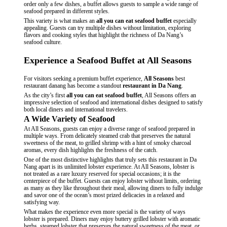
order only a few dishes, a buffet allows guests to sample a wide range of
seafood prepared in different styles.
This variety is what makes an
all you can eat seafood buffet
especially
appealing. Guests can try multiple dishes without limitation, exploring
flavors and cooking styles that highlight the richness of Da Nang’s
seafood culture.
Experience a Seafood Buffet at All Seasons
For visitors seeking a premium buffet experience,
All Seasons
best
restaurant danang has become a standout
restaurant in Da Nang
.
As the city’s
first
all you can eat seafood buffet
, All Seasons offers an
impressive selection of seafood and international dishes designed to satisfy
both local diners and international travelers.
A Wide Variety of Seafood
At All Seasons, guests can enjoy a
diverse range of seafood
prepared in
multiple ways. From delicately steamed crab that preserves the natural
sweetness of the meat, to grilled shrimp with a hint of smoky charcoal
aromas, every dish highlights the freshness of the catch.
One of the most distinctive highlights that truly sets this restaurant in Da
Nang apart is its unlimited lobster experience. At All Seasons, lobster is
not treated as a rare luxury reserved for special occasions; it is the
centerpiece of the buffet. Guests can enjoy lobster without limits, ordering
as many as they like throughout their meal, allowing diners to fully indulge
and savor one of the ocean’s most prized delicacies in a relaxed and
satisfying way.
What makes the experience even more special is the variety of ways
lobster is prepared. Diners may enjoy buttery grilled lobster with aromatic
herbs, steamed lobster that preserves the natural sweetness of the meat, or