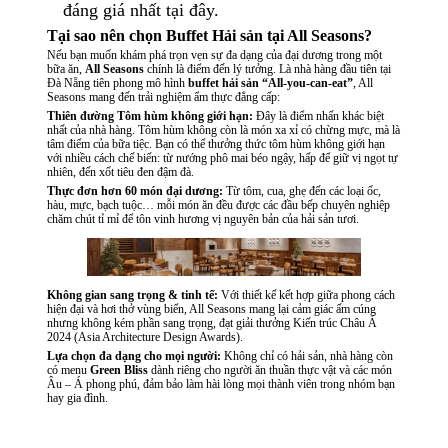
đáng giá nhất tại đây.
Tại sao nên chọn Buffet Hải sản tại All Seasons?
Nếu bạn muốn khám phá trọn vẹn sự đa dạng của đại dương trong một
bữa ăn,
All Seasons
chính là điểm đến lý tưởng. Là nhà hàng đầu tiên tại
Đà Nẵng tiên phong mô hình
buffet hải sản “All-you-can-eat”
, All
Seasons mang đến trải nghiệm ẩm thực đẳng cấp:
Thiên đường Tôm hùm không giới hạn:
Đây là điểm nhấn khác biệt
nhất của nhà hàng. Tôm hùm không còn là món xa xỉ có chừng mực, mà là
tâm điểm của bữa tiệc. Bạn có thể thưởng thức tôm hùm không giới hạn
với nhiều cách chế biến: từ nướng phô mai béo ngậy, hấp để giữ vị ngọt tự
nhiên, đến xốt tiêu đen đậm đà.
Thực đơn hơn 60 món đại dương:
Từ tôm, cua, ghẹ đến các loại ốc,
hàu, mực, bạch tuộc… mỗi món ăn đều được các đầu bếp chuyên nghiệp
chăm chút tỉ mỉ để tôn vinh hương vị nguyên bản của hải sản tươi.
Không gian sang trọng & tinh tế:
Với thiết kế kết hợp giữa phong cách
hiện đại và hơi thở vùng biển, All Seasons mang lại cảm giác ấm cúng
nhưng không kém phần sang trọng, đạt giải thưởng Kiến trúc Châu Á
2024 (Asia Architecture Design Awards).
Lựa chọn đa dạng cho mọi người:
Không chỉ có hải sản, nhà hàng còn
có menu
Green Bliss
dành riêng cho người ăn thuần thực vật và các món
Âu – Á phong phú, đảm bảo làm hài lòng mọi thành viên trong nhóm bạn
hay gia đình.