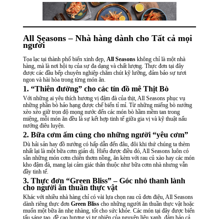
All Seasons – Nhà hàng dành cho Tất cả mọi
người
Tọa lạc tại thành phố biển xinh đẹp,
All Seasons
không chỉ là một nhà
hàng, mà là nơi hội tụ của sự đa dạng và chất lượng. Thực đơn tại đây
được các đầu bếp chuyên nghiệp chăm chút kỹ lưỡng, đảm bảo sự tươi
ngon và hài hòa trong từng món ăn.
1. “Thiên đường” cho các tín đồ mê Thịt Bò
Với những ai yêu thích hương vị đậm đà của thịt, All Seasons phục vụ
những phần bò hảo hạng được chế biến tỉ mỉ. Từ những miếng bò nướng
xèo xèo giữ trọn độ mọng nước đến các món bò hầm mềm tan trong
miệng, mỗi món ăn đều là sự kết hợp tinh tế giữa gia vị và kỹ thuật nấu
nướng điêu luyện.
2. Bữa cơm ấm cúng cho những người “yêu cơm”
Dù hải sản hay đồ nướng có hấp dẫn đến đâu, đôi khi thứ chúng ta thèm
nhất lại là một bữa cơm giản dị. Hiểu được điều đó, All Seasons luôn có
sẵn những món cơm chiên thơm nồng, ăn kèm với rau củ xào hay các món
kho đậm đà, mang lại cảm giác thân thuộc như bữa cơm nhà nhưng vẫn
đầy tinh tế.
3. Thực đơn “Green Bliss” – Góc nhỏ thanh lành
cho người ăn thuần thực vật
Khác với nhiều nhà hàng chỉ có vài lựa chọn rau củ đơn điệu, All Seasons
dành riêng
thực đơn
Green Bliss
cho những người ăn thuần thực vật hoặc
muốn một bữa ăn nhẹ nhàng, tốt cho sức khỏe. Các món tại đây được biến
tấu sáng tạo, đề cao hương vị tự nhiên của nguyên liệu xanh, đảm bảo cả